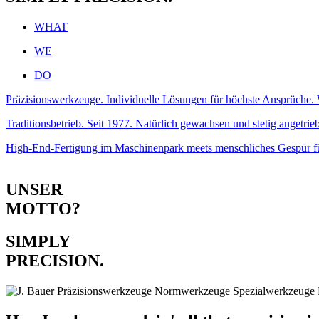
WHAT
WE
DO
Präzisionswerkzeuge. Individuelle Lösungen für höchste Ansprüche. W
Traditionsbetrieb. Seit 1977. Natürlich gewachsen und stetig angetrie
High-End-Fertigung im Maschinenpark meets menschliches Gespür für
PRECISION.
UNSER
MOTTO?
SIMPLY
PRECISION.