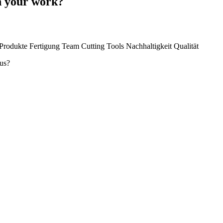
in your work?
aus?